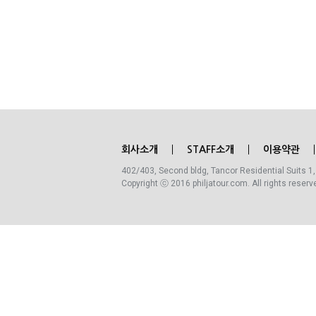
회사소개
STAFF소개
이용약관
402/403, Second bldg, Tancor Residential Suits 1,
Copyright ⓒ 2016 philjatour.com. All rights reserv