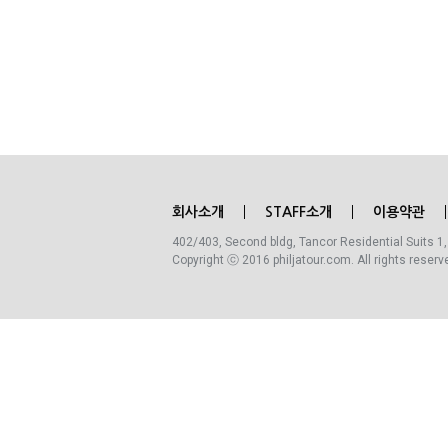
회사소개
STAFF소개
이용약관
402/403, Second bldg, Tancor Residential Suits 1,
Copyright ⓒ 2016 philjatour.com. All rights reserv